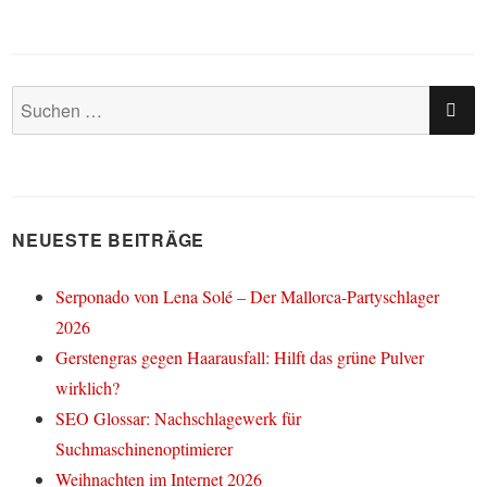
SU
Suchen
nach:
NEUESTE BEITRÄGE
Serponado von Lena Solé – Der Mallorca-Partyschlager
2026
Gerstengras gegen Haarausfall: Hilft das grüne Pulver
wirklich?
SEO Glossar: Nachschlagewerk für
Suchmaschinenoptimierer
Weihnachten im Internet 2026