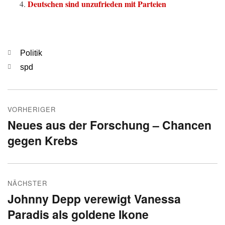
Deutschen sind unzufrieden mit Parteien
Kategorien
Politik
Schlagwörter
spd
Beitragsnavigation
VORHERIGER
Neues aus der Forschung – Chancen
Vorheriger
gegen Krebs
Beitrag:
NÄCHSTER
Johnny Depp verewigt Vanessa
Nächster
Paradis als goldene Ikone
Beitrag: