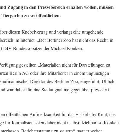
 und Zugang in den Pressebereich erhalten wollen, müssen
 Tiergarten zu veröffentlichen.
über diesen Knebelvertrag und verlangt eine umgehende
reich im Internet. „Der Berliner Zoo hat nicht das Recht, in
isiert DJV-Bundesvorsitzender Michael Konken.
 Verfügung gestellten „Materialien nicht für Darstellungen zu
rten Berlin AG oder ihre Mitarbeiter in einem ungünstigen
 kaufmännischer Direktor des Berliner Zoo, eingeführt. Uhlich
d war daher für eine Stellungnahme gegenüber pressetext
hen öffentlichen Aufmerksamkeit für das Eisbärbaby Knut, das
ge für Journalisten seien daher nicht nachvollziehbar, so Konken
terlassen, Berichterstattung zu steuern“, sagt er weiter.