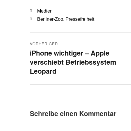
Kategorien
Medien
Schlagwörter
Berliner-Zoo
,
Pressefreiheit
Beitragsnavigation
VORHERIGER
iPhone wichtiger – Apple
Vorheriger
verschiebt Betriebssystem
Beitrag:
Leopard
Schreibe einen Kommentar