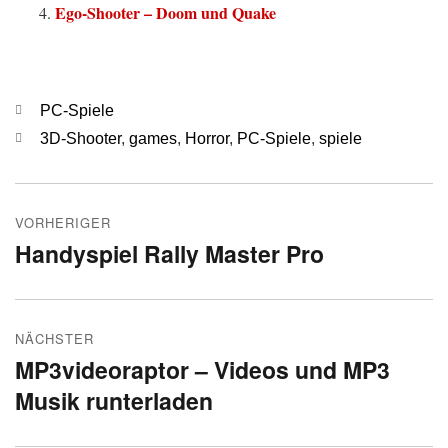
Ego-Shooter – Doom und Quake
Kategorien
PC-Spiele
Schlagwörter
3D-Shooter
,
games
,
Horror
,
PC-Spiele
,
spiele
Beitragsnavigation
VORHERIGER
Handyspiel Rally Master Pro
Vorheriger
Beitrag:
NÄCHSTER
MP3videoraptor – Videos und MP3
Nächster
Musik runterladen
Beitrag: