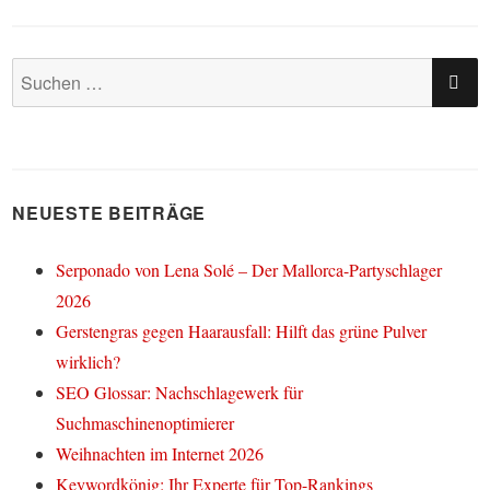
SU
Suchen
nach:
NEUESTE BEITRÄGE
Serponado von Lena Solé – Der Mallorca-Partyschlager
2026
Gerstengras gegen Haarausfall: Hilft das grüne Pulver
wirklich?
SEO Glossar: Nachschlagewerk für
Suchmaschinenoptimierer
Weihnachten im Internet 2026
Keywordkönig: Ihr Experte für Top-Rankings