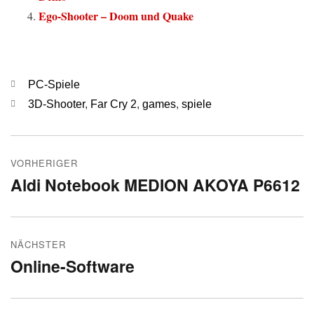
Ego-Shooter – Doom und Quake
Kategorien
PC-Spiele
Schlagwörter
3D-Shooter
,
Far Cry 2
,
games
,
spiele
Beitragsnavigation
VORHERIGER
Aldi Notebook MEDION AKOYA P6612
Vorheriger
Beitrag:
NÄCHSTER
Online-Software
Nächster
Beitrag: