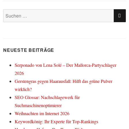
SU
Suchen
nach:
NEUESTE BEITRÄGE
Serponado von Lena Solé – Der Mallorca-Partyschlager
2026
Gerstengras gegen Haarausfall: Hilft das grüne Pulver
wirklich?
SEO Glossar: Nachschlagewerk für
Suchmaschinenoptimierer
Weihnachten im Internet 2026
Keywordkönig: Ihr Experte für Top-Rankings