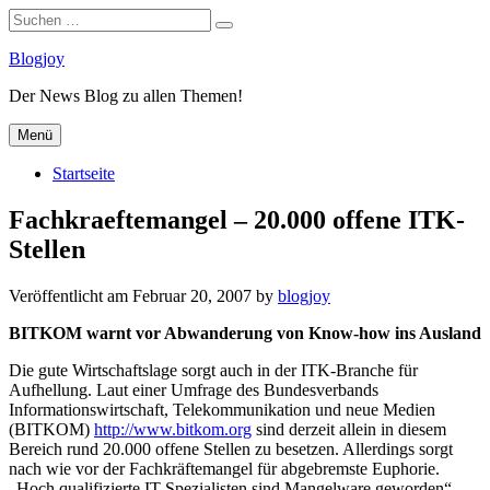
Suchen
Suchen
nach:
Zum
Blogjoy
Inhalt
Der News Blog zu allen Themen!
springen
Menü
Startseite
Fachkraeftemangel – 20.000 offene ITK-
Stellen
Veröffentlicht am
Februar 20, 2007
by
blogjoy
BITKOM warnt vor Abwanderung von Know-how ins Ausland
Die gute Wirtschaftslage sorgt auch in der ITK-Branche für
Aufhellung. Laut einer Umfrage des Bundesverbands
Informationswirtschaft, Telekommunikation und neue Medien
(BITKOM)
http://www.bitkom.org
sind derzeit allein in diesem
Bereich rund 20.000 offene Stellen zu besetzen. Allerdings sorgt
nach wie vor der Fachkräftemangel für abgebremste Euphorie.
„Hoch qualifizierte IT-Spezialisten sind Mangelware geworden“,