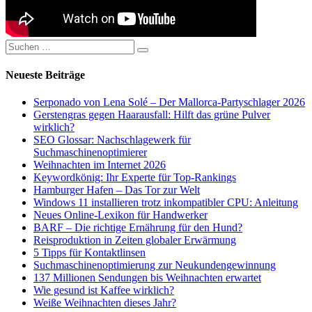
Suchen
Suchen
nach:
Neueste Beiträge
Serponado von Lena Solé – Der Mallorca-Partyschlager 2026
Gerstengras gegen Haarausfall: Hilft das grüne Pulver
wirklich?
SEO Glossar: Nachschlagewerk für
Suchmaschinenoptimierer
Weihnachten im Internet 2026
Keywordkönig: Ihr Experte für Top-Rankings
Hamburger Hafen – Das Tor zur Welt
Windows 11 installieren trotz inkompatibler CPU: Anleitung
Neues Online-Lexikon für Handwerker
BARF – Die richtige Ernährung für den Hund?
Reisproduktion in Zeiten globaler Erwärmung
5 Tipps für Kontaktlinsen
Suchmaschinenoptimierung zur Neukundengewinnung
137 Millionen Sendungen bis Weihnachten erwartet
Wie gesund ist Kaffee wirklich?
Weiße Weihnachten dieses Jahr?