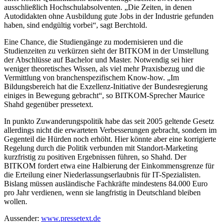
ausschließlich Hochschulabsolventen. „Die Zeiten, in denen
Autodidakten ohne Ausbildung gute Jobs in der Industrie gefunden
haben, sind endgültig vorbei“, sagt Berchtold.
Eine Chance, die Studiengänge zu modernisieren und die
Studienzeiten zu verkürzen sieht der BITKOM in der Umstellung
der Abschlüsse auf Bachelor und Master. Notwendig sei hier
weniger theoretisches Wissen, als viel mehr Praxisbezug und die
Vermittlung von branchenspezifischem Know-how. „Im
Bildungsbereich hat die Exzellenz-Initiative der Bundesregierung
einiges in Bewegung gebracht“, so BITKOM-Sprecher Maurice
Shahd gegenüber pressetext.
In punkto Zuwanderungspolitik habe das seit 2005 geltende Gesetz
allerdings nicht die erwarteten Verbesserungen gebracht, sondern im
Gegenteil die Hürden noch erhöht. Hier könnte aber eine korrigierte
Regelung durch die Politik verbunden mit Standort-Marketing
kurzfristig zu positiven Ergebnissen führen, so Shahd. Der
BITKOM fordert etwa eine Halbierung der Einkommensgrenze für
die Erteilung einer Niederlassungserlaubnis für IT-Spezialisten.
Bislang müssen ausländische Fachkräfte mindestens 84.000 Euro
pro Jahr verdienen, wenn sie langfristig in Deutschland bleiben
wollen.
Aussender:
www.pressetext.de