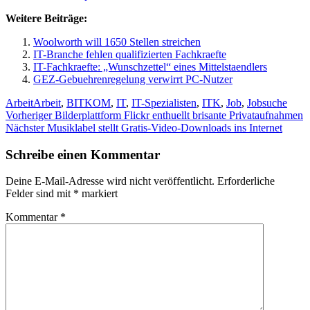
Weitere Beiträge:
Woolworth will 1650 Stellen streichen
IT-Branche fehlen qualifizierten Fachkraefte
IT-Fachkraefte: „Wunschzettel“ eines Mittelstaendlers
GEZ-Gebuehrenregelung verwirrt PC-Nutzer
Kategorien
Schlagwörter
Arbeit
Arbeit
,
BITKOM
,
IT
,
IT-Spezialisten
,
ITK
,
Job
,
Jobsuche
Beitragsnavigation
Vorheriger
Vorheriger
Bilderplattform Flickr enthuellt brisante Privataufnahmen
Nächster
Beitrag:
Nächster
Musiklabel stellt Gratis-Video-Downloads ins Internet
Beitrag:
Schreibe einen Kommentar
Deine E-Mail-Adresse wird nicht veröffentlicht.
Erforderliche
Felder sind mit
*
markiert
Kommentar
*