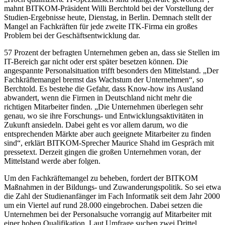
mahnt BITKOM-Präsident Willi Berchtold bei der Vorstellung der
Studien-Ergebnisse heute, Dienstag, in Berlin. Demnach stellt der
Mangel an Fachkräften für jede zweite ITK-Firma ein großes
Problem bei der Geschäftsentwicklung dar.
57 Prozent der befragten Unternehmen geben an, dass sie Stellen im
IT-Bereich gar nicht oder erst später besetzen können. Die
angespannte Personalsituation trifft besonders den Mittelstand. „Der
Fachkräftemangel bremst das Wachstum der Unternehmen“, so
Berchtold. Es bestehe die Gefahr, dass Know-how ins Ausland
abwandert, wenn die Firmen in Deutschland nicht mehr die
richtigen Mitarbeiter finden. „Die Unternehmen überlegen sehr
genau, wo sie ihre Forschungs- und Entwicklungsaktivitäten in
Zukunft ansiedeln. Dabei geht es vor allem darum, wo die
entsprechenden Märkte aber auch geeignete Mitarbeiter zu finden
sind“, erklärt BITKOM-Sprecher Maurice Shahd im Gespräch mit
pressetext. Derzeit gingen die großen Unternehmen voran, der
Mittelstand werde aber folgen.
Um den Fachkräftemangel zu beheben, fordert der BITKOM
Maßnahmen in der Bildungs- und Zuwanderungspolitik. So sei etwa
die Zahl der Studienanfänger im Fach Informatik seit dem Jahr 2000
um ein Viertel auf rund 28.000 eingebrochen. Dabei setzen die
Unternehmen bei der Personalsuche vorrangig auf Mitarbeiter mit
einer hohen Qualifikation. Laut Umfrage suchen zwei Drittel