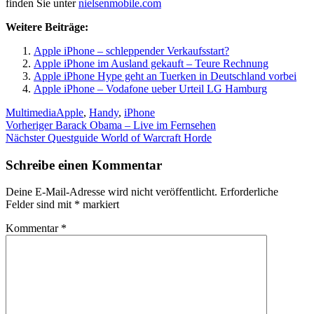
finden Sie unter
nielsenmobile.com
Weitere Beiträge:
Apple iPhone – schleppender Verkaufsstart?
Apple iPhone im Ausland gekauft – Teure Rechnung
Apple iPhone Hype geht an Tuerken in Deutschland vorbei
Apple iPhone – Vodafone ueber Urteil LG Hamburg
Kategorien
Schlagwörter
Multimedia
Apple
,
Handy
,
iPhone
Beitragsnavigation
Vorheriger
Vorheriger
Barack Obama – Live im Fernsehen
Nächster
Beitrag:
Nächster
Questguide World of Warcraft Horde
Beitrag:
Schreibe einen Kommentar
Deine E-Mail-Adresse wird nicht veröffentlicht.
Erforderliche
Felder sind mit
*
markiert
Kommentar
*