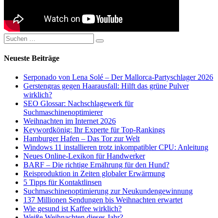
Suchen
Suchen
nach:
Neueste Beiträge
Serponado von Lena Solé – Der Mallorca-Partyschlager 2026
Gerstengras gegen Haarausfall: Hilft das grüne Pulver
wirklich?
SEO Glossar: Nachschlagewerk für
Suchmaschinenoptimierer
Weihnachten im Internet 2026
Keywordkönig: Ihr Experte für Top-Rankings
Hamburger Hafen – Das Tor zur Welt
Windows 11 installieren trotz inkompatibler CPU: Anleitung
Neues Online-Lexikon für Handwerker
BARF – Die richtige Ernährung für den Hund?
Reisproduktion in Zeiten globaler Erwärmung
5 Tipps für Kontaktlinsen
Suchmaschinenoptimierung zur Neukundengewinnung
137 Millionen Sendungen bis Weihnachten erwartet
Wie gesund ist Kaffee wirklich?
Weiße Weihnachten dieses Jahr?