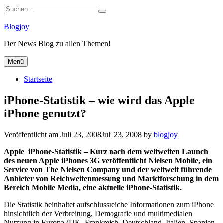
Suchen
Suchen
nach:
Zum
Blogjoy
Inhalt
Der News Blog zu allen Themen!
springen
Menü
Startseite
iPhone-Statistik – wie wird das Apple
iPhone genutzt?
Veröffentlicht am
Juli 23, 2008
Juli 23, 2008
by
blogjoy
Apple iPhone-Statistik – Kurz nach dem weltweiten Launch
des neuen Apple iPhones 3G veröffentlicht Nielsen Mobile, ein
Service von The Nielsen Company und der weltweit führende
Anbieter von Reichweitenmessung und Marktforschung in dem
Bereich Mobile Media, eine aktuelle iPhone-Statistik.
Die Statistik beinhaltet aufschlussreiche Informationen zum iPhone
hinsichtlich der Verbreitung, Demografie und multimedialen
Nutzung in Europa (UK, Frankreich, Deutschland, Italien, Spanien,