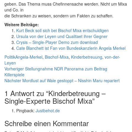
geben. Das Thema muss Chefinnensache werden. Nicht um Mixa
und Co. in
die Schranken zu weisen, sondern um Fakten zu schaffen.
Weitere Beiträge:
Kurt Beck soll sich bei Bischof Mixa entschuldigen
Ursula von der Leyen und Qualitaet ihrer Gegner
Crysis – Single-Player Demo zum download
Cate Blanchett ist Fan von Bundeskanzlerin Angela Merkel
Kategorien
Schlagwörter
Politik
Angela-Merkel
,
Bischof-Mixa
,
Kinderbetreuung
,
von-der-
Leyen
Beitragsnavigation
Vorheriger
Vorheriger
Stellungnahme NDR Panorama zum Beitrag
Beitrag:
Killerspiele
Nächster
Nächster
Mordlust auf Wale gestoppt – Nisshin Maru repariert
Beitrag:
1 Antwort zu “Kinderbetreuung –
Single-Experte Bischof Mixa”
Pingback:
Justbehot.de
Schreibe einen Kommentar