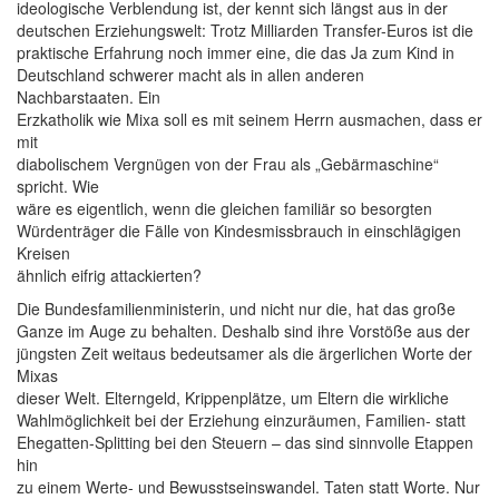
ideologische Verblendung ist, der kennt sich längst aus in der
deutschen Erziehungswelt: Trotz Milliarden Transfer-Euros ist die
praktische Erfahrung noch immer eine, die das Ja zum Kind in
Deutschland schwerer macht als in allen anderen
Nachbarstaaten. Ein
Erzkatholik wie Mixa soll es mit seinem Herrn ausmachen, dass er
mit
diabolischem Vergnügen von der Frau als „Gebärmaschine“
spricht. Wie
wäre es eigentlich, wenn die gleichen familiär so besorgten
Würdenträger die Fälle von Kindesmissbrauch in einschlägigen
Kreisen
ähnlich eifrig attackierten?
Die Bundesfamilienministerin, und nicht nur die, hat das große
Ganze im Auge zu behalten. Deshalb sind ihre Vorstöße aus der
jüngsten Zeit weitaus bedeutsamer als die ärgerlichen Worte der
Mixas
dieser Welt. Elterngeld, Krippenplätze, um Eltern die wirkliche
Wahlmöglichkeit bei der Erziehung einzuräumen, Familien- statt
Ehegatten-Splitting bei den Steuern – das sind sinnvolle Etappen
hin
zu einem Werte- und Bewusstseinswandel. Taten statt Worte. Nur