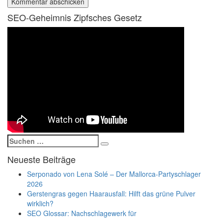
SEO-Geheimnis Zipfsches Gesetz
Suchen
Suchen
nach:
Neueste Beiträge
Serponado von Lena Solé – Der Mallorca-Partyschlager
2026
Gerstengras gegen Haarausfall: Hilft das grüne Pulver
wirklich?
SEO Glossar: Nachschlagewerk für