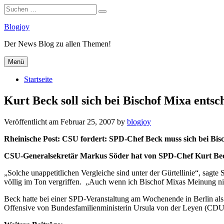
Suchen
Suchen
nach:
Zum
Blogjoy
Inhalt
Der News Blog zu allen Themen!
springen
Menü
Startseite
Kurt Beck soll sich bei Bischof Mixa entsc
Veröffentlicht am
Februar 25, 2007
by
blogjoy
Rheinische Post: CSU fordert: SPD-Chef Beck muss sich bei Bis
CSU-Generalsekretär Markus Söder hat von SPD-Chef Kurt Beck
„Solche unappetitlichen Vergleiche sind unter der Gürtellinie“, sagte
völlig im Ton vergriffen. „Auch wenn ich Bischof Mixas Meinung nic
Beck hatte bei einer SPD-Veranstaltung am Wochenende in Berlin als A
Offensive von Bundesfamilienministerin Ursula von der Leyen (CDU) 