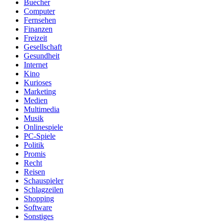
Buecher
Computer
Fernsehen
Finanzen
Freizeit
Gesellschaft
Gesundheit
Internet
Kino
Kurioses
Marketing
Medien
Multimedia
Musik
Onlinespiele
PC-Spiele
Politik
Promis
Recht
Reisen
Schauspieler
Schlagzeilen
Shopping
Software
Sonstiges