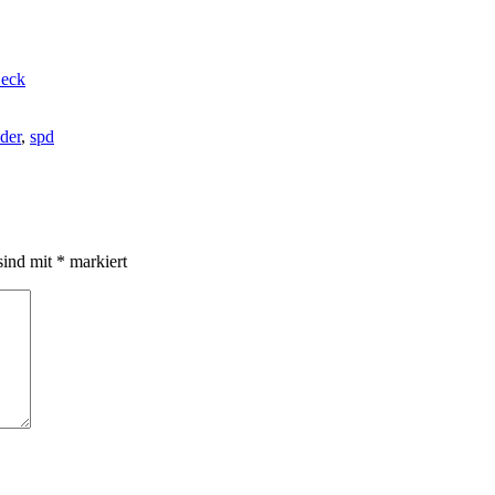
Beck
der
,
spd
sind mit
*
markiert