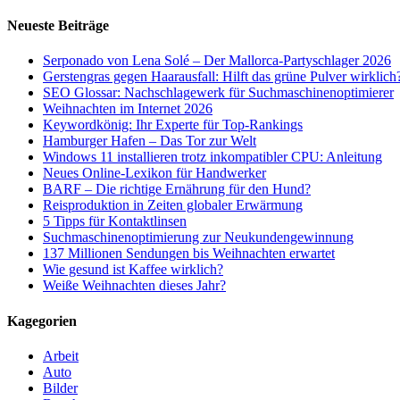
nach:
Neueste Beiträge
Serponado von Lena Solé – Der Mallorca-Partyschlager 2026
Gerstengras gegen Haarausfall: Hilft das grüne Pulver wirklich
SEO Glossar: Nachschlagewerk für Suchmaschinenoptimierer
Weihnachten im Internet 2026
Keywordkönig: Ihr Experte für Top-Rankings
Hamburger Hafen – Das Tor zur Welt
Windows 11 installieren trotz inkompatibler CPU: Anleitung
Neues Online-Lexikon für Handwerker
BARF – Die richtige Ernährung für den Hund?
Reisproduktion in Zeiten globaler Erwärmung
5 Tipps für Kontaktlinsen
Suchmaschinenoptimierung zur Neukundengewinnung
137 Millionen Sendungen bis Weihnachten erwartet
Wie gesund ist Kaffee wirklich?
Weiße Weihnachten dieses Jahr?
Kagegorien
Arbeit
Auto
Bilder