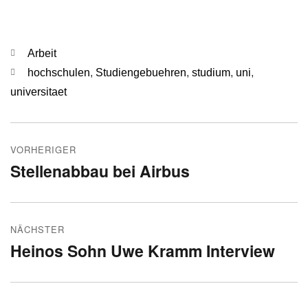
Kategorien
Arbeit
Schlagwörter
hochschulen
,
Studiengebuehren
,
studium
,
uni
,
universitaet
Beitragsnavigation
VORHERIGER
Stellenabbau bei Airbus
Vorheriger
Beitrag:
NÄCHSTER
Heinos Sohn Uwe Kramm Interview
Nächster
Beitrag: