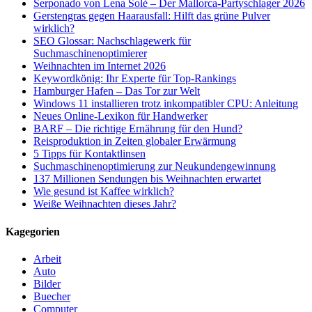
Serponado von Lena Solé – Der Mallorca-Partyschlager 2026
Gerstengras gegen Haarausfall: Hilft das grüne Pulver
wirklich?
SEO Glossar: Nachschlagewerk für
Suchmaschinenoptimierer
Weihnachten im Internet 2026
Keywordkönig: Ihr Experte für Top-Rankings
Hamburger Hafen – Das Tor zur Welt
Windows 11 installieren trotz inkompatibler CPU: Anleitung
Neues Online-Lexikon für Handwerker
BARF – Die richtige Ernährung für den Hund?
Reisproduktion in Zeiten globaler Erwärmung
5 Tipps für Kontaktlinsen
Suchmaschinenoptimierung zur Neukundengewinnung
137 Millionen Sendungen bis Weihnachten erwartet
Wie gesund ist Kaffee wirklich?
Weiße Weihnachten dieses Jahr?
Kagegorien
Arbeit
Auto
Bilder
Buecher
Computer