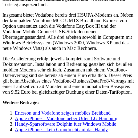
Testsieg ausgezeichnet.
Insgesamt bietet Vodafone bereits drei HSUPA-Modems an. Neben
der kompakten Vodafone MCC UMTS Broadband Express von
Option unterstützt auch die Vodafone EasyBox III und der
Vodafone Mobile Connect USB-Stick den neuen
Übertragungsstandard. Alle drei arbeiten sowohl in Computern mit
Windows Betriebssystem (Windows 2000, Windows XP und das
neue Windows Vista) als auch in Mac-Rechnern.
Die Auslieferung erfolgt jeweils komplett samt Software und
Dokumentation. Installation und Bedienung gestalten sich bei allen
mobilen Modems sehr einfach. Zusammen mit einem Vodafone-
Datenvertrag sind sie bereits ab einem Euro erhältlich. Dieser Preis
gilt beim Abschluss eines Vodafone-BusinessDataPro8-Vertrags mit
einer Laufzeit von 24 Monaten und einem monatlichen Basispreis
von 9,52 Euro bei gleichzeitiger Buchung einer Daten-Tarifoption.
Weitere Beiträge:
Ericsson und Vodafone zeigen mobiles Breitband
Apple iPhone – Vodafone ueber Urteil LG Hamburg
Handy-Sparsoftware Dolphin fuer Windows Mobile
Apple iPhone – kein Grundrecht auf das Handy