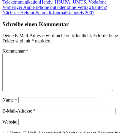
Kategorien
Schlagwörter
Telekommunikation
Handy
,
HSUPA
,
UMTS
,
Vodafone
Beitragsnavigation
Vorheriger
Vorheriger
Apple iPhone mit oder ohne Vertrag kaufen?
Nächster
Beitrag:
Nächster
Helmut-Schmidt-Journalistenpreis 2007
Beitrag:
Schreibe einen Kommentar
Deine E-Mail-Adresse wird nicht veröffentlicht.
Erforderliche
Felder sind mit
*
markiert
Kommentar
*
Name
*
E-Mail-Adresse
*
Website