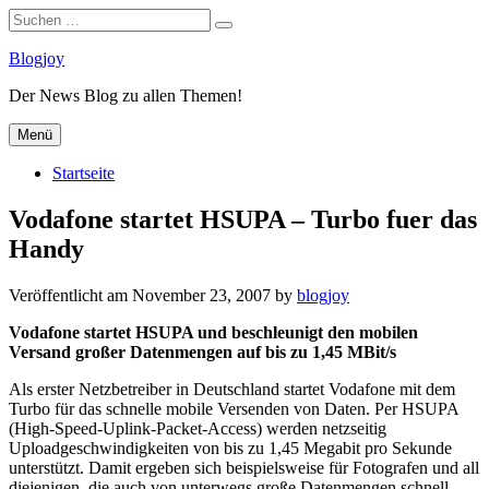
Suchen
Suchen
nach:
Zum
Blogjoy
Inhalt
Der News Blog zu allen Themen!
springen
Menü
Startseite
Vodafone startet HSUPA – Turbo fuer das
Handy
Veröffentlicht am
November 23, 2007
by
blogjoy
Vodafone startet HSUPA und beschleunigt den mobilen
Versand großer Datenmengen auf bis zu 1,45 MBit/s
Als erster Netzbetreiber in Deutschland startet Vodafone mit dem
Turbo für das schnelle mobile Versenden von Daten. Per HSUPA
(High-Speed-Uplink-Packet-Access) werden netzseitig
Uploadgeschwindigkeiten von bis zu 1,45 Megabit pro Sekunde
unterstützt. Damit ergeben sich beispielsweise für Fotografen und all
diejenigen, die auch von unterwegs große Datenmengen schnell