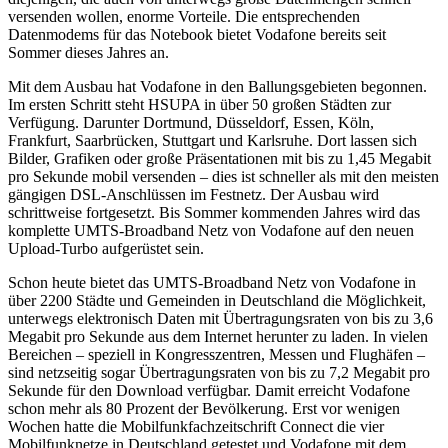
versenden wollen, enorme Vorteile. Die entsprechenden
Datenmodems für das Notebook bietet Vodafone bereits seit
Sommer dieses Jahres an.
Mit dem Ausbau hat Vodafone in den Ballungsgebieten begonnen.
Im ersten Schritt steht HSUPA in über 50 großen Städten zur
Verfügung. Darunter Dortmund, Düsseldorf, Essen, Köln,
Frankfurt, Saarbrücken, Stuttgart und Karlsruhe. Dort lassen sich
Bilder, Grafiken oder große Präsentationen mit bis zu 1,45 Megabit
pro Sekunde mobil versenden – dies ist schneller als mit den meisten
gängigen DSL-Anschlüssen im Festnetz. Der Ausbau wird
schrittweise fortgesetzt. Bis Sommer kommenden Jahres wird das
komplette UMTS-Broadband Netz von Vodafone auf den neuen
Upload-Turbo aufgerüstet sein.
Schon heute bietet das UMTS-Broadband Netz von Vodafone in
über 2200 Städte und Gemeinden in Deutschland die Möglichkeit,
unterwegs elektronisch Daten mit Übertragungsraten von bis zu 3,6
Megabit pro Sekunde aus dem Internet herunter zu laden. In vielen
Bereichen – speziell in Kongresszentren, Messen und Flughäfen –
sind netzseitig sogar Übertragungsraten von bis zu 7,2 Megabit pro
Sekunde für den Download verfügbar. Damit erreicht Vodafone
schon mehr als 80 Prozent der Bevölkerung. Erst vor wenigen
Wochen hatte die Mobilfunkfachzeitschrift Connect die vier
Mobilfunknetze in Deutschland getestet und Vodafone mit dem