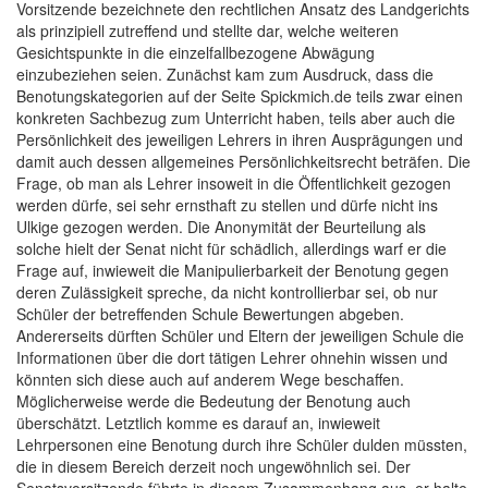
Vorsitzende bezeichnete den rechtlichen Ansatz des Landgerichts
als prinzipiell zutreffend und stellte dar, welche weiteren
Gesichtspunkte in die einzelfallbezogene Abwägung
einzubeziehen seien. Zunächst kam zum Ausdruck, dass die
Benotungskategorien auf der Seite Spickmich.de teils zwar einen
konkreten Sachbezug zum Unterricht haben, teils aber auch die
Persönlichkeit des jeweiligen Lehrers in ihren Ausprägungen und
damit auch dessen allgemeines Persönlichkeitsrecht beträfen. Die
Frage, ob man als Lehrer insoweit in die Öffentlichkeit gezogen
werden dürfe, sei sehr ernsthaft zu stellen und dürfe nicht ins
Ulkige gezogen werden. Die Anonymität der Beurteilung als
solche hielt der Senat nicht für schädlich, allerdings warf er die
Frage auf, inwieweit die Manipulierbarkeit der Benotung gegen
deren Zulässigkeit spreche, da nicht kontrollierbar sei, ob nur
Schüler der betreffenden Schule Bewertungen abgeben.
Andererseits dürften Schüler und Eltern der jeweiligen Schule die
Informationen über die dort tätigen Lehrer ohnehin wissen und
könnten sich diese auch auf anderem Wege beschaffen.
Möglicherweise werde die Bedeutung der Benotung auch
überschätzt. Letztlich komme es darauf an, inwieweit
Lehrpersonen eine Benotung durch ihre Schüler dulden müssten,
die in diesem Bereich derzeit noch ungewöhnlich sei. Der