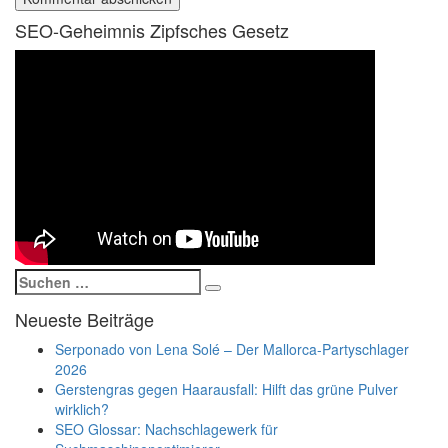
SEO-Geheimnis Zipfsches Gesetz
Suchen
Suchen
nach:
Neueste Beiträge
Serponado von Lena Solé – Der Mallorca-Partyschlager
2026
Gerstengras gegen Haarausfall: Hilft das grüne Pulver
wirklich?
SEO Glossar: Nachschlagewerk für