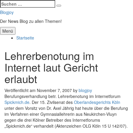
Suchen
Suchen
nach:
Zum
Blogjoy
Inhalt
Der News Blog zu allen Themen!
springen
Menü
Startseite
Lehrerbenotung im
Internet laut Gericht
erlaubt
Veröffentlicht am
November 7, 2007
by
blogjoy
Berufungsverhandlung betr. Lehrerbenotung im Internetforum
Spickmich.de
. Der 15. Zivilsenat des
Oberlandesgerichts Köln
unter dem Vorsitz von Dr. Axel Jährig hat heute über die Berufung
im Verfahren einer Gymnasiallehrerin aus Neukirchen-Vluyn
gegen die drei Kölner Betreiber des Internetforums
„Spickmich.de“ verhandelt (Aktenzeichen OLG Köln 15 U 142/07).