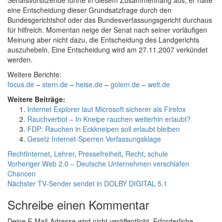
Senatsvorsitzende führte in diesem Zusammenhang aus, er halte
eine Entscheidung dieser Grundsatzfrage durch den
Bundesgerichtshof oder das Bundesverfassungsgericht durchaus
für hilfreich. Momentan neige der Senat nach seiner vorläufigen
Meinung aber nicht dazu, die Entscheidung des Landgerichts
auszuhebeln. Eine Entscheidung wird am 27.11.2007 verkündet
werden.
Weitere Berichte:
focus.de
–
stern.de
–
heise.de
–
golem.de
–
welt.de
Weitere Beiträge:
Internet Explorer laut Microsoft sicherer als Firefox
Rauchverbot – In Kneipe rauchen weiterhin erlaubt?
FDP: Rauchen in Eckkneipen soll erlaubt bleiben
Gesetz Internet-Sperren Verfassungsklage
Kategorien
Schlagwörter
Recht
Internet
,
Lehrer
,
Pressefreiheit
,
Recht
,
schule
Beitragsnavigation
Vorheriger
Vorheriger
Web 2.0 – Deutsche Unternehmen verschlafen
Beitrag:
Chancen
Nächster
Nächster
TV-Sender sendet in DOLBY DIGITAL 5.1
Beitrag:
Schreibe einen Kommentar
Deine E-Mail-Adresse wird nicht veröffentlicht.
Erforderliche